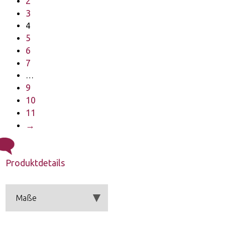
2
3
4
5
6
7
…
9
10
11
→
Produktdetails
Maße