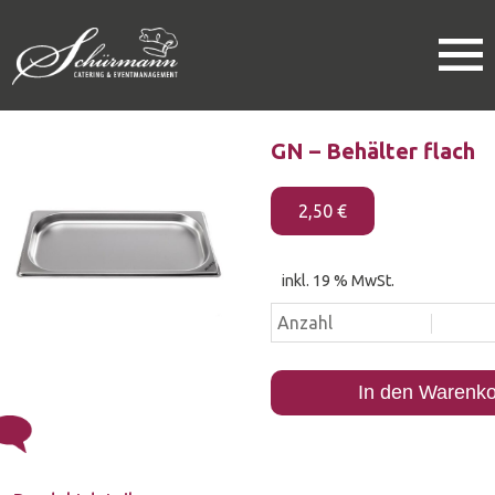
0
GN – Behälter flach
Speisen
Getränke
2,50
€
Ausstattung
Festzelte / Großzelte / Pagoden
Event Notfall Service
inkl. 19 % MwSt.
Service mit Promotionpersonal
GN
Anzahl
Künstlervermittlung
–
Behälte
In den Warenk
flach
Partnerlocation
Menge
Exclusivelocation