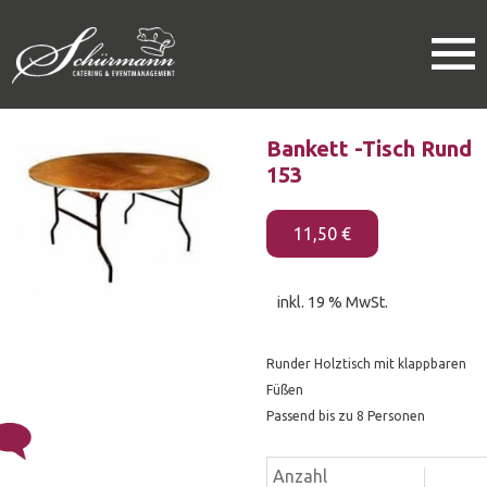
0
Bankett -Tisch Rund
Speisen
153
Getränke
Ausstattung
11,50
€
Festzelte / Großzelte / Pagoden
Event Notfall Service
Service mit Promotionpersonal
inkl. 19 % MwSt.
Künstlervermittlung
Runder Holztisch mit klappbaren
Füßen
Partnerlocation
Passend bis zu 8 Personen
Exclusivelocation
Bankett
Anzahl