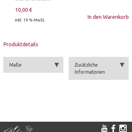
10,00
€
In den Warenkorb
inkl. 19 % MwSt.
Produktdetails
Maße
Zusätzliche
Informationen
Höhe 1,20 m
Standventilator mit 3
Breite 0,41 m
Geschwindigkeitsstufen
Einfache Bedienung
mittels 4 Drucktasten am
Gerät